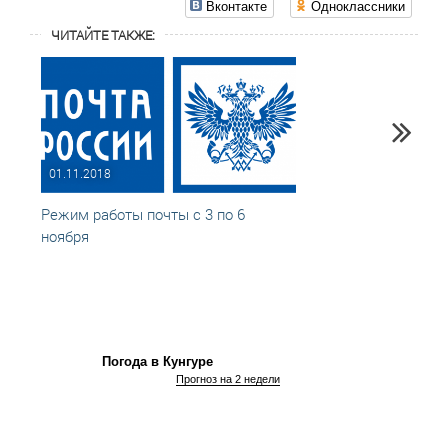
Вконтакте
Одноклассники
ЧИТАЙТЕ ТАКЖЕ:
01.11.2018
24.12
Режим работы почты с 3 по 6
Режим
ноября
празд
Погода в Кунгуре
Прогноз на 2 недели