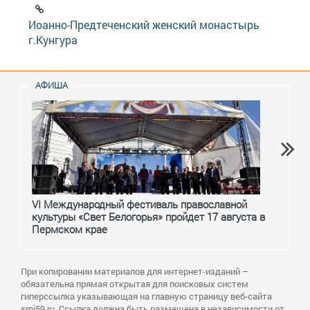
Иоанно-Предтеченский женский монастырь
г.Кунгура
АФИША
VI Международный фестиваль православной
От с
культуры «Свет Белогорья» пройдет 17 августа в
перм
Пермском крае
При копировании материалов для интернет-изданий –
обязательна прямая открытая для поисковых систем
гиперссылка указывающая на главную страницу веб-сайта
smi59.ru. Ссылка должна быть размещена в независимости от