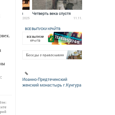
ятилетки
Четверть века спустя
Весь день с Бого
м
18.12.2025
11.11.2025
ВСЕ ВЫПУСКИ КРАЙТВ
овек.
м
ены
:
Иоанно-Предтеченский
женский монастырь г.Кунгура
йте:
ите
рий