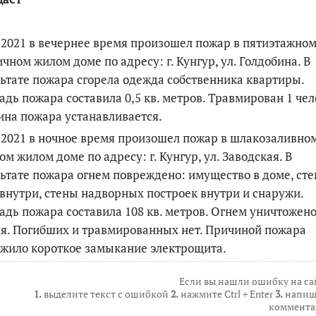
По итогам первой п
.2021 в вечернее время произошел пожар в пятиэтажно
чном жилом доме по адресу: г. Кунгур, ул. Голдобина. В
ьтате пожара сгорела одежда собственника квартиры.
дь пожара составила 0,5 кв. метров. Травмирован 1 чел
на пожара устанавливается.
.2021 в ночное время произошел пожар в шлакозаливно
ом жилом доме по адресу: г. Кунгур, ул. Заводская. В
ьтате пожара огнем повреждено: имущество в доме, ст
внутри, стены надворных построек внутри и снаружи.
дь пожара составила 108 кв. метров. Огнем уничтожено
я. Погибших и травмированных нет. Причиной пожара
жило короткое замыкание электрощита.
Если вы нашли ошибку на са
1.
выделите текст с ошибкой
2.
нажмите Ctrl + Enter
3.
напиш
коммента