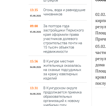
штрафов
Огонь, вода и равнодушие
13:35
02.02
чиновников
05.08.2026
кирпи
За полтора года
резул
09:00
застройщики Пермского
Площа
05.08.2026
края оформили права
Причи
участников долевого
строительства почти на
03.02
15 тысяч объектов
недвижимости
частн
резул
В Кунгуре местная
15:56
дома 
жительница оказалась
04.08.2026
на скамье подсудимых
Площа
за кражу ювелирных
кровл
изделий
послу
В Кунгурском округе
13:31
продолжается приемка
04.08.2026
образовательных
организаций к новому
учебному году