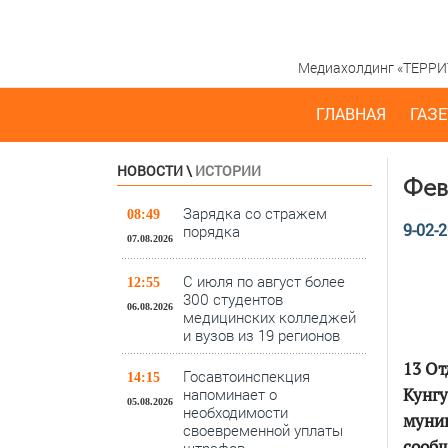
Медиахолдинг «ТЕРРИТО
ГЛАВНАЯ
ГАЗЕ
НОВОСТИ
\
ИСТОРИИ
Фев
Зарядка со стражем
08:49
9-02-2
порядка
07.08.2026
С июля по август более
12:55
300 студентов
06.08.2026
медицинских колледжей
и вузов из 19 регионов
13 От
Госавтоинспекция
14:15
Кунгу
напоминает о
05.08.2026
необходимости
муни
своевременной уплаты
сооб