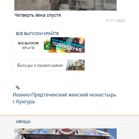
Четверть века спустя
Весь
2.2025
11.11.2025
ВСЕ ВЫПУСКИ КРАЙТВ
Иоанно-Предтеченский женский монастырь
г.Кунгура
АФИША