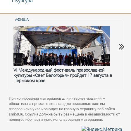
г.Кунгура
АФИША
VI Международный фестиваль православной
От с
культуры «Свет Белогорья» пройдет 17 августа в
перм
Пермском крае
При копировании материалов для интернет-изданий –
обязательна прямая открытая для поисковых систем
гиперссылка указывающая на главную страницу веб-сайта
smi59.ru. Ссылка должна быть размещена в независимости от
полного либо частичного использования материалов.