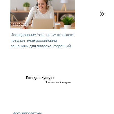
03.02.2024
19.11
Исследование Yota: пермяки отдают
Анали
предпочтение российским
вошел
решениям для видеоконференций
регио
Погода в Кунгуре
Прогноз на 2 недели
ФОТОРЕПОРТАЖИ