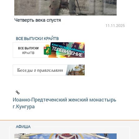
Четверть века спустя
Весь
2.2025
11.11.2025
ВСЕ ВЫПУСКИ КРАЙТВ
Иоанно-Предтеченский женский монастырь
г.Кунгура
АФИША