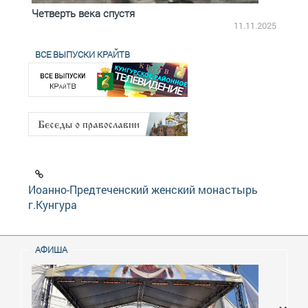
Четверть века спустя
Весь
2.2025
11.11.2025
ВСЕ ВЫПУСКИ КРАЙТВ
Иоанно-Предтеченский женский монастырь
г.Кунгура
АФИША