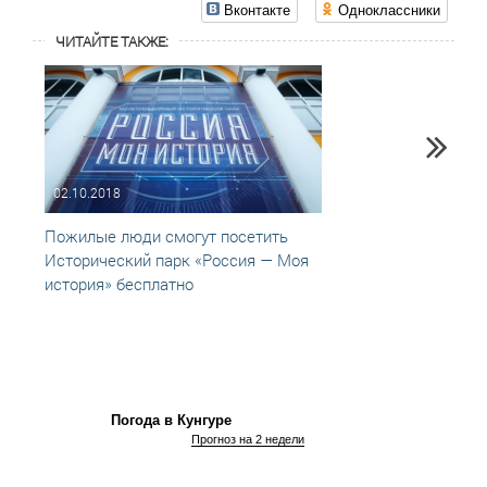
Вконтакте
Одноклассники
ЧИТАЙТЕ ТАКЖЕ:
02.10.2018
03.02
Пожилые люди смогут посетить
Истор
Исторический парк «Россия — Моя
Перм
история» бесплатно
Погода в Кунгуре
Прогноз на 2 недели