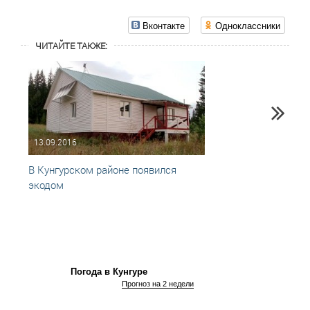
Вконтакте
Одноклассники
ЧИТАЙТЕ ТАКЖЕ:
13.09.2016
11.04
В Кунгурском районе появился
Созд
экодом
супер
Погода в Кунгуре
Прогноз на 2 недели