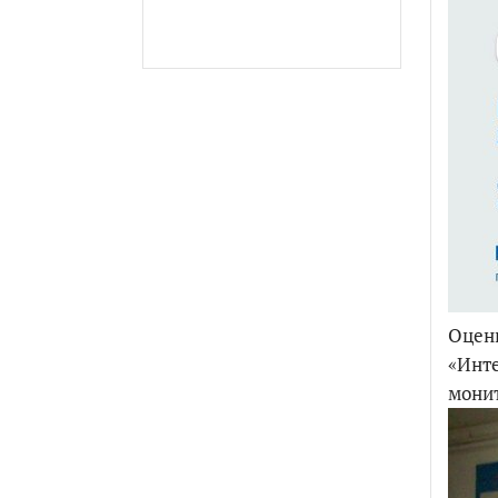
Оцени
«Инте
монит