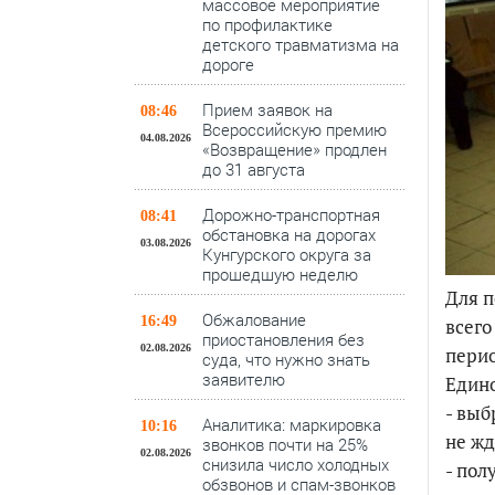
массовое мероприятие
по профилактике
детского травматизма на
дороге
Прием заявок на
08:46
Всероссийскую премию
04.08.2026
«Возвращение» продлен
до 31 августа
Дорожно-транспортная
08:41
обстановка на дорогах
03.08.2026
Кунгурского округа за
прошедшую неделю
Для п
Обжалование
16:49
всего
приостановления без
02.08.2026
перио
суда, что нужно знать
заявителю
Едино
- выб
Аналитика: маркировка
10:16
не жд
звонков почти на 25%
02.08.2026
снизила число холодных
- пол
обзвонов и спам-звонков