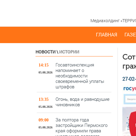
Медиахолдинг «ТЕРРИТО
ГЛАВНАЯ
ГАЗЕ
НОВОСТИ
\
ИСТОРИИ
Сот
Госавтоинспекция
гра
14:15
напоминает о
05.08.2026
необходимости
27-02-
своевременной уплаты
штрафов
Огонь, вода и равнодушие
13:35
чиновников
05.08.2026
За полтора года
09:00
застройщики Пермского
05.08.2026
края оформили права