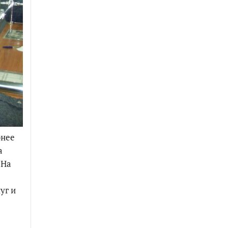
бнее
а
 На
уг и