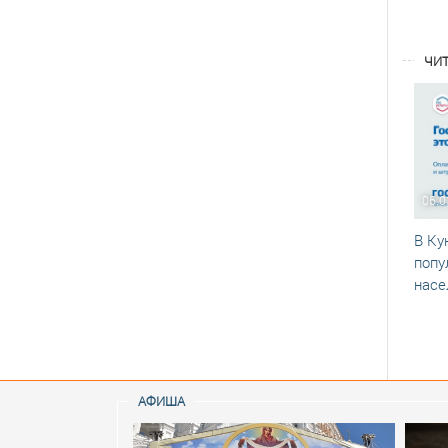
ЧИТ
06.0
В Ку
попу
насе
АФИША