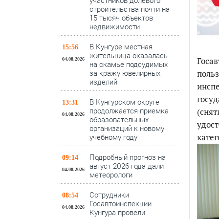
участников долевого
строительства почти на
15 тысяч объектов
недвижимости
В Кунгуре местная
15:56
жительница оказалась
Госав
04.08.2026
на скамье подсудимых
за кражу ювелирных
польз
изделий
инспе
госуд
В Кунгурском округе
13:31
продолжается приемка
(снят
04.08.2026
образовательных
удост
организаций к новому
катег
учебному году
Подробный прогноз на
09:14
август 2026 года дали
04.08.2026
метеорологи
Сотрудники
08:54
Госавтоинспекции
04.08.2026
Кунгура провели