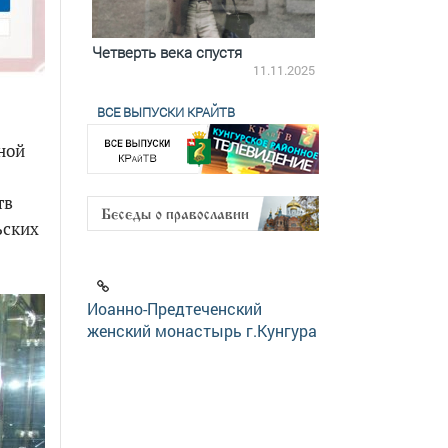
ятилетки
Четверть века спустя
Весь день с Бого
18.12.2025
11.11.2025
ВСЕ ВЫПУСКИ КРАЙТВ
ной
тв
ьских
Иоанно-Предтеченский
женский монастырь г.Кунгура