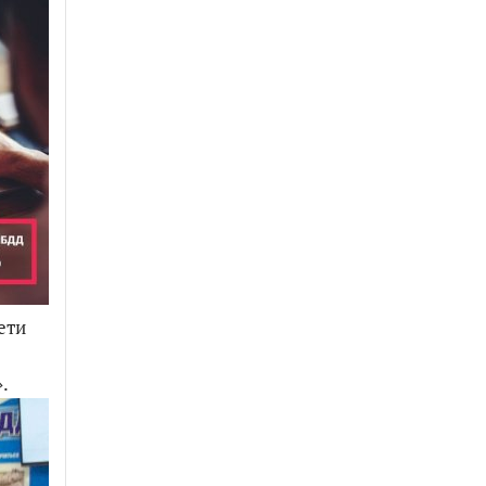
ети
.