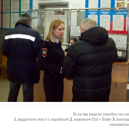
Если вы нашли ошибку на са
1.
выделите текст с ошибкой
2.
нажмите Ctrl + Enter
3.
напиш
коммента