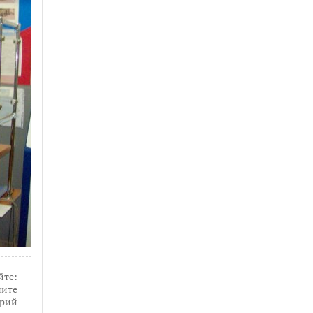
йте:
ите
рий