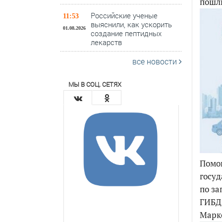
пошл
Российские ученые
11:53
выяснили, как ускорить
01.08.2026
создание пептидных
лекарств
все новости
МЫ В СОЦ. СЕТЯХ
Помощ
госуд
по за
ГИБДД
Маркс