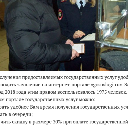
олучения предоставляемых государственных услуг удо
 подать заявление на интернет-портале «gosuslugi.ru». З
д 2018 года этим правом воспользовалось 1975 человек.
м портале государственных услуг можно:
рать удобное Вам время получения государственных усл
ать в очереди;
учить скидку в размере 30% при оплате государственной