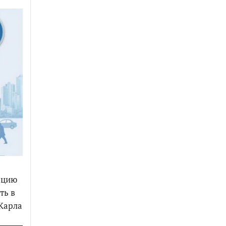
ацию
ть в
.Карла