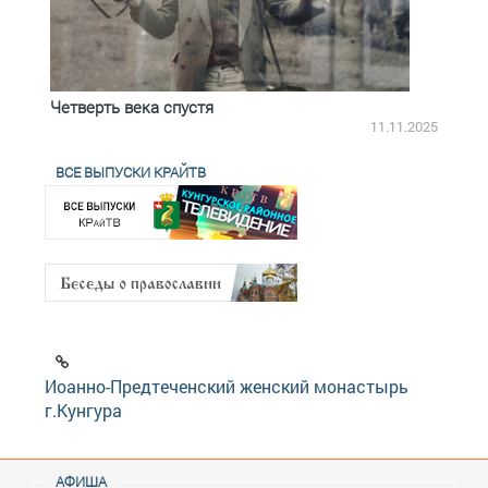
Четверть века спустя
Весь
2.2025
11.11.2025
ВСЕ ВЫПУСКИ КРАЙТВ
Иоанно-Предтеченский женский монастырь
г.Кунгура
АФИША