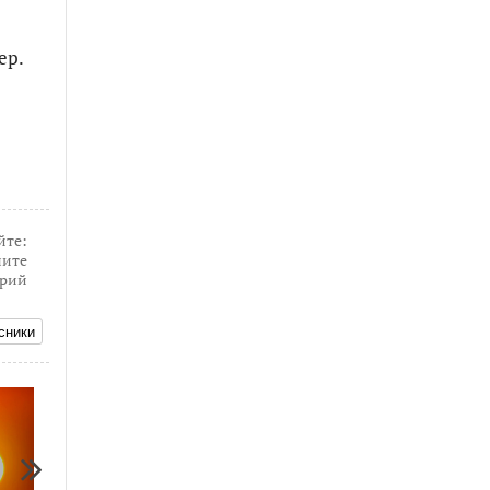
ер.
йте:
ите
рий
сники