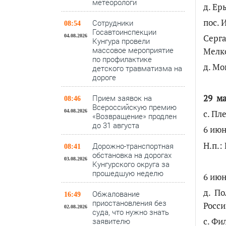
метеорологи
д. Ер
пос. 
Сотрудники
08:54
Госавтоинспекции
Серга
04.08.2026
Кунгура провели
массовое мероприятие
Мелк
по профилактике
д. Мо
детского травматизма на
дороге
29 ма
Прием заявок на
08:46
Всероссийскую премию
04.08.2026
с. Пл
«Возвращение» продлен
до 31 августа
6 июн
Н.п.:
Дорожно-транспортная
08:41
обстановка на дорогах
03.08.2026
Кунгурского округа за
прошедшую неделю
6 июн
д. По
Обжалование
16:49
приостановления без
Росси
02.08.2026
суда, что нужно знать
с. Фи
заявителю