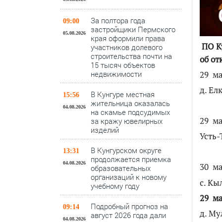
За полтора года
09:00
застройщики Пермского
05.08.2026
края оформили права
ПО Ку
участников долевого
строительства почти на
об от
15 тысяч объектов
29 ма
недвижимости
д. Ел
В Кунгуре местная
15:56
жительница оказалась
04.08.2026
на скамье подсудимых
29 ма
за кражу ювелирных
изделий
Усть-
В Кунгурском округе
13:31
продолжается приемка
04.08.2026
30 ма
образовательных
организаций к новому
с. Кы
учебному году
29 ма
Подробный прогноз на
09:14
д. Му
август 2026 года дали
04.08.2026