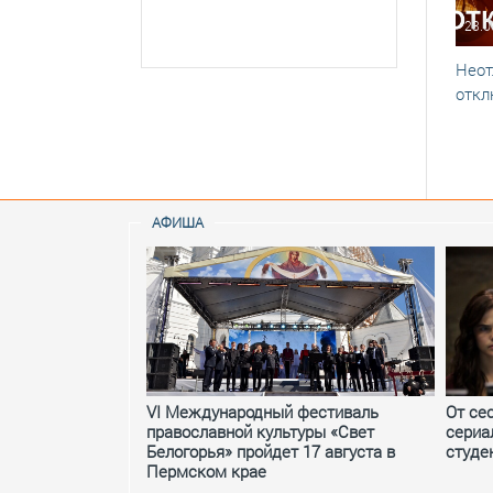
23.0
Неот
откл
АФИША
VI Международный фестиваль
От се
православной культуры «Свет
сериа
Белогорья» пройдет 17 августа в
студе
Пермском крае