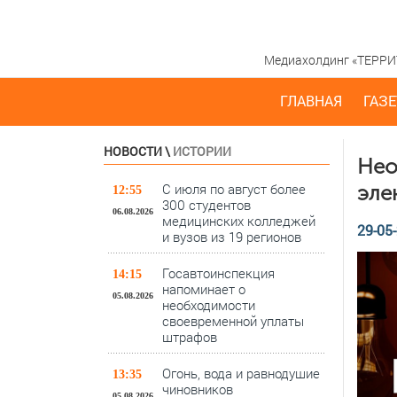
Медиахолдинг «ТЕРРИТО
ГЛАВНАЯ
ГАЗЕ
НОВОСТИ
\
ИСТОРИИ
Нео
С июля по август более
эле
12:55
300 студентов
06.08.2026
медицинских колледжей
29-05-
и вузов из 19 регионов
Госавтоинспекция
14:15
напоминает о
05.08.2026
необходимости
своевременной уплаты
штрафов
Огонь, вода и равнодушие
13:35
чиновников
05.08.2026