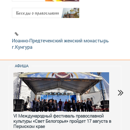
Иоанно-Предтеченский женский монастырь
г.Кунгура
АФИША
VI Международный фестиваль православной
От с
культуры «Свет Белогорья» пройдет 17 августа в
перм
Пермском крае