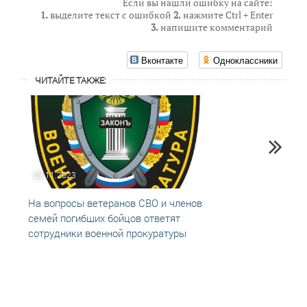
Если вы нашли ошибку на сайте:
1.
выделите текст с ошибкой
2.
нажмите Ctrl + Enter
3.
напишите комментарий
Вконтакте
Одноклассники
ЧИТАЙТЕ ТАКЖЕ:
08.11.2023
31.01
На вопросы ветеранов СВО и членов
В сто
семей погибших бойцов ответят
федер
сотрудники военной прокуратуры
Отече
работ