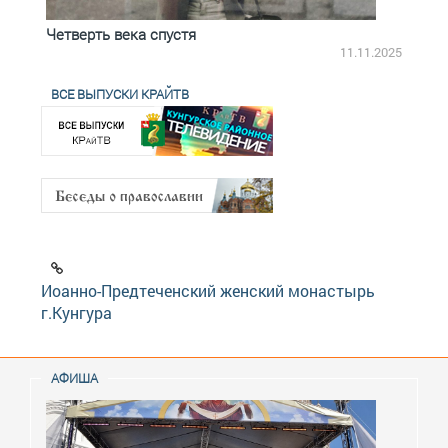
Четверть века спустя
Весь
2.2025
11.11.2025
ВСЕ ВЫПУСКИ КРАЙТВ
Иоанно-Предтеченский женский монастырь
г.Кунгура
АФИША