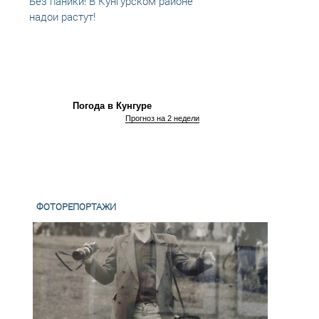
Без паники! В Кунгурском районе
Корон
надои растут!
паник
Погода в Кунгуре
Прогноз на 2 недели
ФОТОРЕПОРТАЖИ