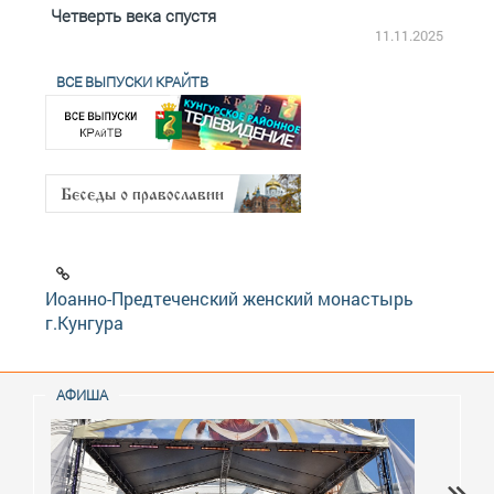
Четверть века спустя
Весь
2.2025
11.11.2025
ВСЕ ВЫПУСКИ КРАЙТВ
Иоанно-Предтеченский женский монастырь
г.Кунгура
АФИША