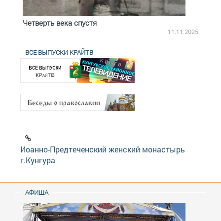
Четверть века спустя
Весь
2.2025
11.11.2025
ВСЕ ВЫПУСКИ КРАЙТВ
Иоанно-Предтеченский женский монастырь
г.Кунгура
АФИША