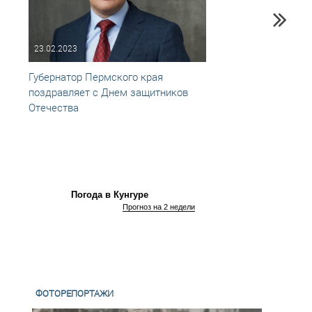
23.02.2023
22.02
Губернатор Пермского края
Поздр
поздравляет с Днем защитников
предс
Отечества
Приво
с Днё
Погода в Кунгуре
Прогноз на 2 недели
ФОТОРЕПОРТАЖИ