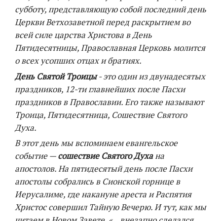
субботу, представляющую собой последний день
Церкви Ветхозаветной перед раскрытием во
всей силе царства Христова в День
Пятидесятницы, Православная Церковь молится
о всех усопших отцах и братиях.
День Святой Троицы
- это один из двунадесятых
праздников, 12-ти главнейших после Пасхи
праздников в Православии. Его также называют
Троица, Пятидесятница, Сошествие Святого
Духа.
В этот день мы вспоминаем евангельское
событие —
сошествие Святого Духа
на
апостолов. На пятидесятый день после Пасхи
апостолы собрались в Сионской горнице в
Иерусалиме, где накануне ареста и Распятия
Христос совершил Тайную Вечерю. И тут, как мы
читаем в Новом Завете, «…внезапно сделался