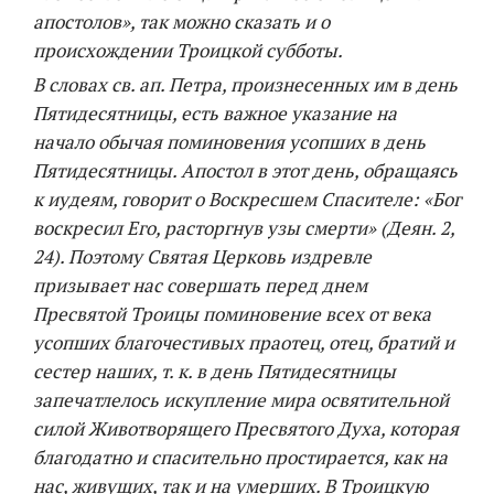
апостолов», так можно сказать и о
происхождении Троицкой субботы.
В словах св. ап. Петра, произнесенных им в день
Пятидесятницы, есть важное указание на
начало обычая поминовения усопших в день
Пятидесятницы. Апостол в этот день, обращаясь
к иудеям, говорит о Воскресшем Спасителе: «
Бог
воскресил Его, расторгнув узы смерти»
(Деян. 2,
24). Поэтому Святая Церковь издревле
призывает нас совершать перед днем
Пресвятой Троицы поминовение всех от века
усопших благочестивых праотец, отец, братий и
сестер наших, т. к. в день Пятидесятницы
запечатлелось искупление мира освятительной
силой Животворящего Пресвятого Духа, которая
благодатно и спасительно простирается, как на
нас, живущих, так и на умерших. В Троицкую