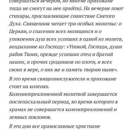
совершаться вечером, но многие прихожане
тогда не смогут на нее прийти). На вечерне поют
стихиры, прославляющие сошествие Святого
Духа. Священник читает три особых молитвы: о
Церкви, о спасении всех молящихся и о
упокоении душ всех усопших в одной из молитв,
воздыхание ко Господу: «Упокой, Господи, души
рабов Твоих, прежде усопших отец и братий
наших, и прочих сродников по плоти, и всех
своих в вере, о них же и память творим ныне».
В это время священнослужители и прихожане
стоят на коленях.
Коленнопреклоненной молитвой завершается
послепасхальный период, во время которого в
храмах не совершается коленопреклонений и
земных поклонов.
В эти дни все православные христиане