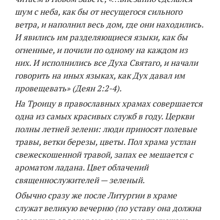
шум с неба, как бы от несущегося сильного
ветра, и наполнил весь дом, где они находились.
И явились им разделяющиеся языки, как бы
огненные, и почили по одному на каждом из
них. И исполнились все Духа Святаго, и начали
говорить на иных языках, как Дух давал им
провещевать» (Деян 2:2-4).
На Троицу в православных храмах совершается
одна из самых красивых служб в году. Церкви
полны летней зелени: люди приносят полевые
травы, ветки березы, цветы. Пол храма устлан
свежескошенной травой, запах ее мешается с
ароматом ладана. Цвет облачений
священнослужителей — зеленый.
Обычно сразу же после Литургии в храме
служат великую вечерню (по уставу она должна