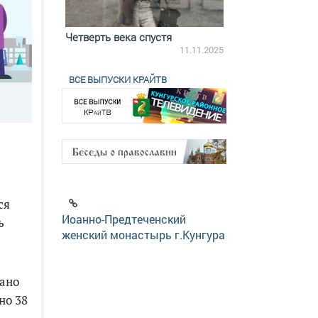
ятилетки
Четверть века спустя
Весь день с Бого
18.12.2025
11.11.2025
ВСЕ ВЫПУСКИ КРАЙТВ
ся
Иоанно-Предтеченский
ь
женский монастырь г.Кунгура
вано
но 38