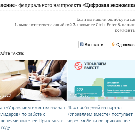
вление
» федерального нацпроекта
«Цифровая экономик
Если вы нашли ошибку на са
1.
выделите текст с ошибкой
2.
нажмите Ctrl + Enter
3.
напиш
коммента
Вконтакте
Одноклас
АЙТЕ ТАКЖЕ:
6.2020
17.07.2020
ал «Управляем вместе» назвал
40% сообщений на портал
илидеров» по работе с
«Управляем вместе» поступает
щениями жителей Прикамья в
через мобильное приложение
 году