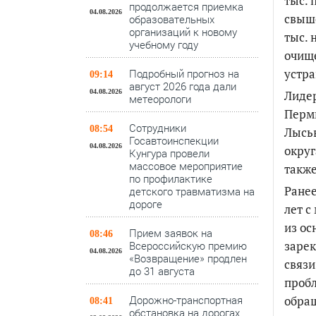
тыс. 
продолжается приемка
04.08.2026
свыше
образовательных
организаций к новому
тыс. 
учебному году
очище
устра
Подробный прогноз на
09:14
август 2026 года дали
Лидер
04.08.2026
метеорологи
Пермь
Сотрудники
08:54
Лысьв
Госавтоинспекции
04.08.2026
округ
Кунгура провели
массовое мероприятие
такж
по профилактике
Ране
детского травматизма на
дороге
лет с
из ос
Прием заявок на
08:46
зарек
Всероссийскую премию
04.08.2026
«Возвращение» продлен
связи
до 31 августа
пробл
обращ
Дорожно-транспортная
08:41
обстановка на дорогах