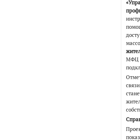
«Упра
проф
инстр
помощ
досту
масс
жите
МФЦ и
подкл
Отмет
связи
стане
жите
собст
Спра
Прое
показ