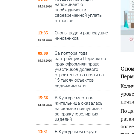
напоминает о
05.08.2026
необходимости
своевременной уплаты
штрафов
Огонь, вода и равнодушие
13:35
чиновников
05.08.2026
За полтора года
09:00
застройщики Пермского
05.08.2026
края оформили права
С пом
участников долевого
строительства почти на
Пермс
15 тысяч объектов
недвижимости
Колич
урове
В Кунгуре местная
15:56
почти
жительница оказалась
04.08.2026
на скамье подсудимых
По д
за кражу ювелирных
разви
изделий
более
В Кунгурском округе
13:31