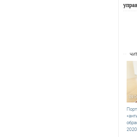
упра
ЧИТ
09.0
Порт
«ант
обра
2020