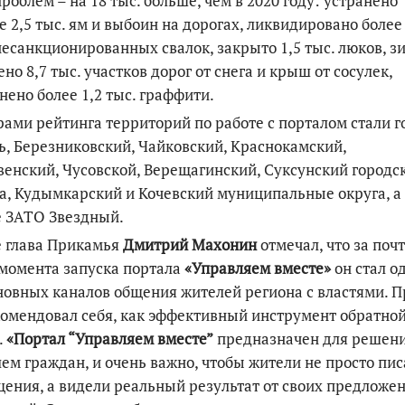
проблем – на 18 тыс. больше, чем в 2020 году: устранено
 2,5 тыс. ям и выбоин на дорогах, ликвидировано более
несанкционированных свалок, закрыто 1,5 тыс. люков, з
но 8,7 тыс. участков дорог от снега и крыш от сосулек,
нено более 1,2 тыс. граффити.
ами рейтинга территорий по работе с порталом стали г
, Березниковский, Чайковский, Краснокамский,
енский, Чусовской, Верещагинский, Суксунский городс
а, Кудымкарский и Кочевский муниципальные округа, а
е ЗАТО Звездный.
е глава Прикамья
Дмитрий Махонин
отмечал, что за почт
 момента запуска портала
«Управляем вместе»
он стал о
новных каналов общения жителей региона с властями. П
омендовал себя, как эффективный инструмент обратно
.
«Портал “Управляем вместе”
предназначен для решен
ем граждан, и очень важно, чтобы жители не просто пи
ения, а видели реальный результат от своих предложе