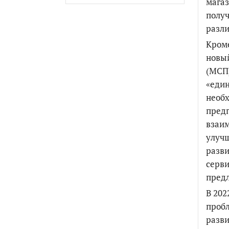
магаз
получ
разл
Кроме
новый
(МСП)
«един
необ
пред
взаим
улучш
разви
серви
предл
В 202
пробл
разви