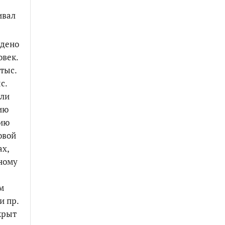
ивал
едено
овек.
тыс.
с.
ыли
ию
нию
овой
ах,
ному
м
и пр.
крыт