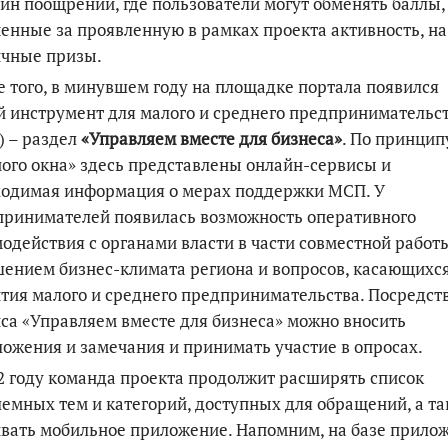
ин поощрений, где пользователи могут обменять баллы,
енные за проявленную в рамках проекта активность, на
ичные призы.
 того, в минувшем году на площадке портала появился
 инструмент для малого и среднего предпринимательс
 – раздел
«Управляем вместе для бизнеса»
. По принцип
ого окна» здесь представлены онлайн-сервисы и
ходимая информация о мерах поддержки МСП. У
принимателей появилась возможность оперативного
одействия с органами власти в части совместной работ
ением бизнес-климата региона и вопросов, касающихс
тия малого и среднего предпринимательства. Посредст
са «Управляем вместе для бизнеса» можно вносить
ожения и замечания и принимать участие в опросах.
2 году команда проекта продолжит расширять список
емных тем и категорий, доступных для обращений, а т
вать мобильное приложение. Напомним, на базе прило