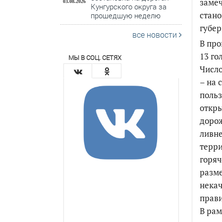
замеч
03.08.2026
Кунгурского округа за
стано
прошедшую неделю
губер
все новости
В про
13 го
МЫ В СОЦ. СЕТЯХ
Число
– на 
польз
откры
дорож
ливн
терри
горяч
разме
нека
прави
В рам