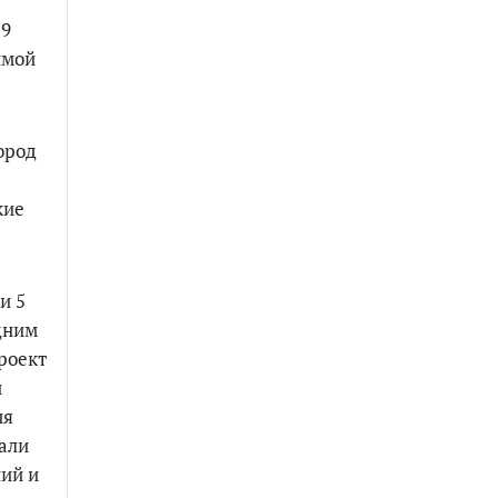
 9
имой
ород
кие
и 5
дним
роект
й
ия
сали
ний и