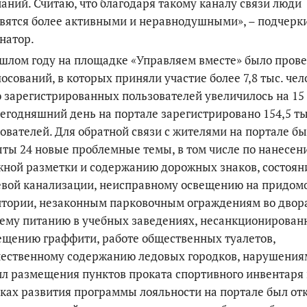
аний. Считаю, что благодаря такому каналу связи люди
вятся более активными и неравнодушными», – подчерк
натор.
шлом году на площадке «Управляем вместе» было пров
лосований, в которых приняли участие более 7,8 тыс. чел
 зарегистрированных пользователей увеличилось на 15 
сегодняшний день на портале зарегистрировано 154,5 ты
ователей. Для обратной связи с жителями на портале б
ты 24 новые проблемные темы, в том числе по нанесен
ной разметки и содержанию дорожных знаков, состоя
евой канализации, неисправному освещению на придом
тории, незаконным парковочным ограждениям во двор
ему питанию в учебных заведениях, несанкционирован
щению граффити, работе общественных туалетов,
чественному содержанию ледовых городков, нарушения
л размещения пунктов проката спортивного инвентаря 
ках развития программы лояльности на портале был от