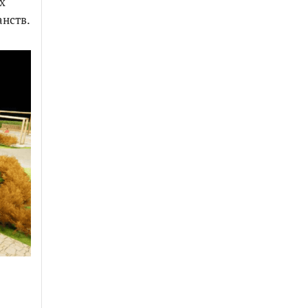
х
нств.