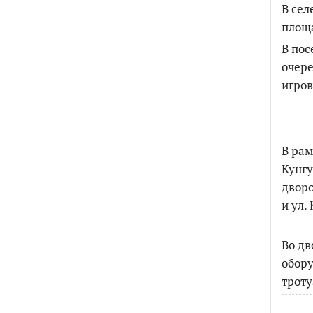
В сел
площ
В пос
очере
игров
В рам
Кунгу
дворо
и ул.
Во дв
обору
троту