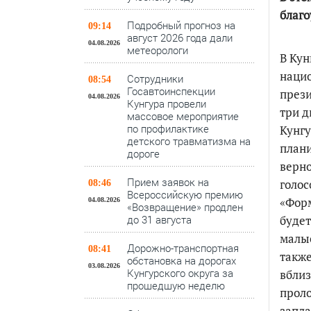
благо
Подробный прогноз на
09:14
август 2026 года дали
04.08.2026
метеорологи
В Кун
нацио
Сотрудники
08:54
Госавтоинспекции
прези
04.08.2026
Кунгура провели
три д
массовое мероприятие
по профилактике
Кунгу
детского травматизма на
плани
дороге
верно
Прием заявок на
голос
08:46
Всероссийскую премию
«Форм
04.08.2026
«Возвращение» продлен
будет
до 31 августа
малые
Дорожно-транспортная
08:41
также
обстановка на дорогах
03.08.2026
Кунгурского округа за
вблиз
прошедшую неделю
проло
запла