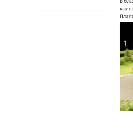
В сел
камне
Плани