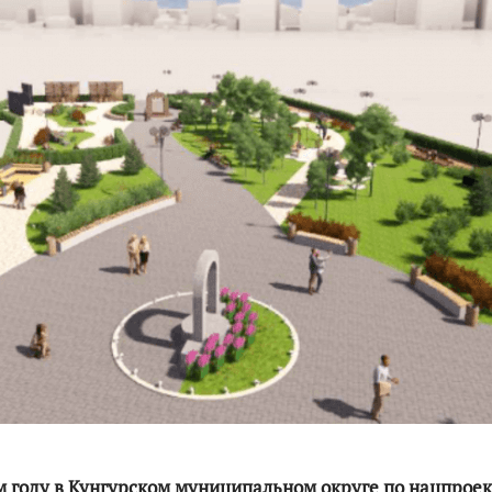
По итогам первой п
м году в Кунгурском муниципальном округе по нацпроек