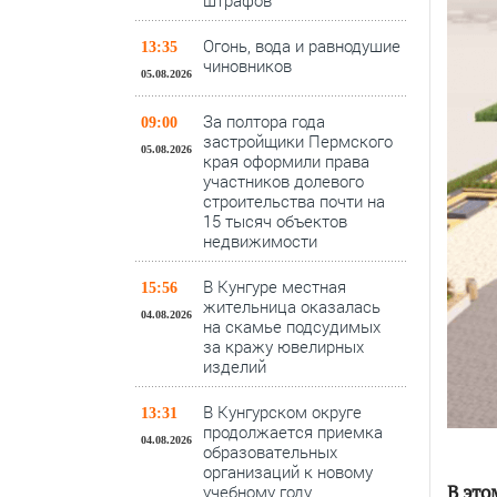
штрафов
Огонь, вода и равнодушие
13:35
чиновников
05.08.2026
За полтора года
09:00
застройщики Пермского
05.08.2026
края оформили права
участников долевого
строительства почти на
15 тысяч объектов
недвижимости
В Кунгуре местная
15:56
жительница оказалась
04.08.2026
на скамье подсудимых
за кражу ювелирных
изделий
В Кунгурском округе
13:31
продолжается приемка
04.08.2026
образовательных
организаций к новому
В это
учебному году