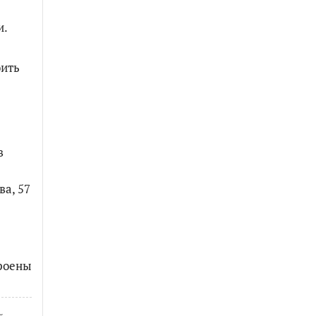
и.
оить
в
ва, 57
троены