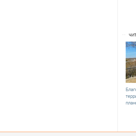
ЧИТ
14.1
Благ
терр
план