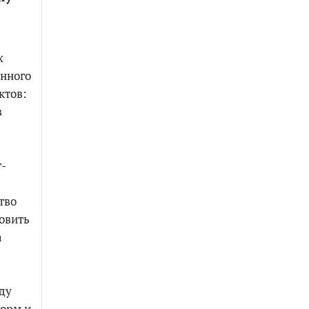
х
енного
ктов:
в
т-
тво
новить
а
ду
форм и