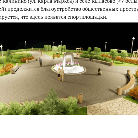
е Калинино (ул. Карла Маркса) и селе Кыласово («У белы
й) продолжится благоустройство общественных простра
руется, что здесь появятся спортплощадки.