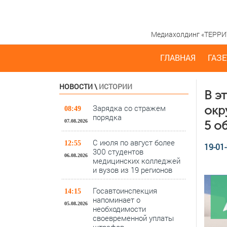
Медиахолдинг «ТЕРРИТО
ГЛАВНАЯ
ГАЗЕ
НОВОСТИ
\
ИСТОРИИ
В э
Зарядка со стражем
окр
08:49
порядка
07.08.2026
5 о
С июля по август более
12:55
19-01-
300 студентов
06.08.2026
медицинских колледжей
и вузов из 19 регионов
Госавтоинспекция
14:15
напоминает о
05.08.2026
необходимости
своевременной уплаты