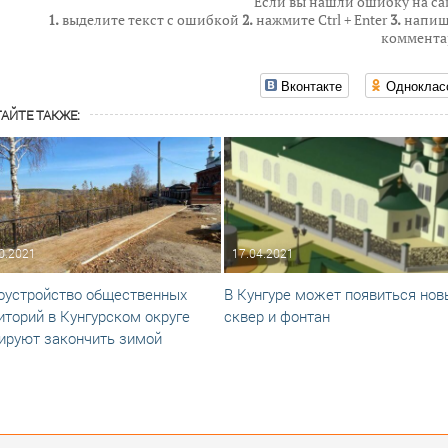
Если вы нашли ошибку на са
1.
выделите текст с ошибкой
2.
нажмите Ctrl + Enter
3.
напиш
коммента
Вконтакте
Одноклас
АЙТЕ ТАКЖЕ:
0.2021
17.04.2021
оустройство общественных
В Кунгуре может появиться нов
иторий в Кунгурском округе
сквер и фонтан
ируют закончить зимой