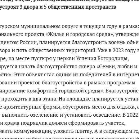
устроят 3 двора и 5 общественных пространств
гурском муниципальном округе в текущем году в рамка
нального проекта «Жилье и городская среда», утвержд
дентом России, планируется благоустроить восемь объе
вора и пять общественных территорий. Уже в 2022 году 
ре, на месте пустыря у церкви Успения Богородицы,
руется начать благоустройство сквера «Семьи, любви и
сти». Этот объект стал одним из победителей в интерне
овании проектов благоустройства в рамках программы
ирование комфортной городской среды». Благоустройс
 проходить в два этапа. На площадке планируется уста
 архитектурные формы, обустроить место для отдыха, 
 выполнить озеленение и установить освещение. В 2022
и храма подрядчик должен сформировать участок,
жить коммуникации, уложить плитку. А в следующем го
нированы работы по установке малых архитектурных 