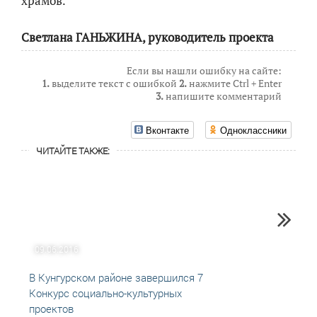
храмов.
Светлана ГАНЬЖИНА, руководитель проекта
Если вы нашли ошибку на сайте:
1.
выделите текст с ошибкой
2.
нажмите Ctrl + Enter
3.
напишите комментарий
Вконтакте
Одноклассники
ЧИТАЙТЕ ТАКЖЕ:
09.06.2016
11.01
В Кунгурском районе завершился 7
"Особ
Конкурс социально-культурных
кани
проектов