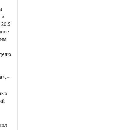
м
 и
 20,5
чное
ким
еделю
а», –
ных
ий
чил