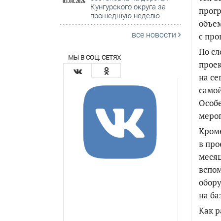
03.08.2026
Кунгурского округа за
прог
прошедшую неделю
объем
все новости
с про
По сл
МЫ В СОЦ. СЕТЯХ
проек
на се
самой
Особе
мероп
Кроме
в про
месяц
вспом
обор
на ба
Как р