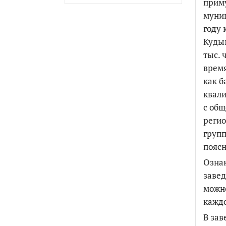
приму
муниц
году 
Кудым
тыс. 
время
как б
квали
с общ
регио
групп
поясн
Ознак
завед
можно
каждо
В за