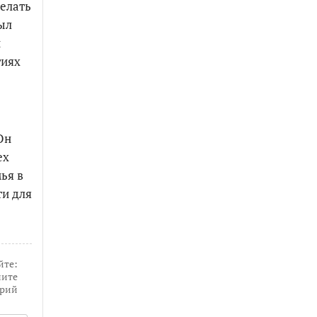
елать
ыл
и
тиях
Он
ех
ья в
ти для
йте:
ите
рий