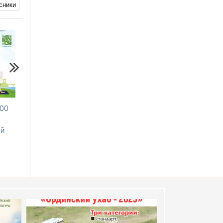
сники
11.01.2022
26.11.2022
100
Благодаря национальному проекту в
Детский спорт
новом году в 5 территориях
ей
Прикамья появятся площадки ГТО