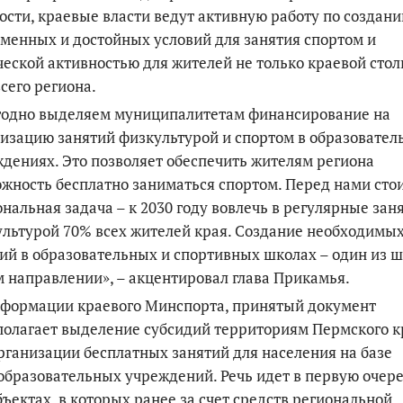
ости, краевые власти ведут активную работу по создан
менных и достойных условий для занятия спортом и
еской активностью для жителей не только краевой стол
всего региона.
годно выделяем муниципалитетам финансирование на
изацию занятий физкультурой и спортом в образовател
дениях. Это позволяет обеспечить жителям региона
жность бесплатно заниматься спортом. Перед нами сто
нальная задача – к 2030 году вовлечь в регулярные зан
льтурой 70% всех жителей края. Создание необходимы
ий в образовательных и спортивных школах – один из ш
м направлении», – акцентировал глава Прикамья.
нформации краевого Минспорта, принятый документ
олагает выделение субсидий территориям Пермского к
рганизации бесплатных занятий для населения на базе
бразовательных учреждений. Речь идет в первую очере
бъектах, в которых ранее за счет средств региональной