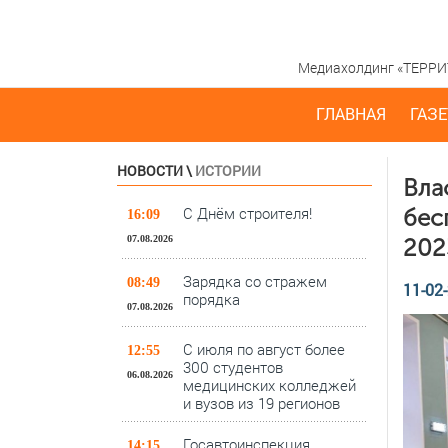
Медиахолдинг «ТЕРРИТО
ГЛАВНАЯ
ГАЗЕ
НОВОСТИ
\
ИСТОРИИ
Вла
С Днём строителя!
бес
16:09
07.08.2026
202
Зарядка со стражем
08:49
11-02-
порядка
07.08.2026
С июля по август более
12:55
300 студентов
06.08.2026
медицинских колледжей
и вузов из 19 регионов
Госавтоинспекция
14:15