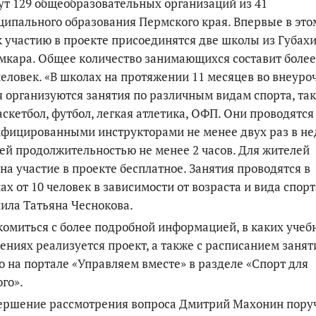
т 129 общеобразовательных организаций из 41
ипального образования Пермского края. Впервые в это
к участию в проекте присоединятся две школы из Губахи
кара. Общее количество занимающихся составит более
человек. «В школах на протяжении 11 месяцев во внеуро
 организуются занятия по различным видам спорта, та
аскетбол, футбол, легкая атлетика, ОФП. Они проводятся
фицированными инструкторами не менее двух раз в н
ей продолжительностью не менее 2 часов. Для жителей
на участие в проекте бесплатное. Занятия проводятся в
ах от 10 человек в зависимости от возраста и вида спорт
ила Татьяна Чеснокова.
омиться с более подробной информацией, в каких учеб
ениях реализуется проект, а также с расписанием занят
 на портале «Управляем вместе» в разделе «Спорт для
го».
вершение рассмотрения вопроса Дмитрий Махонин пору