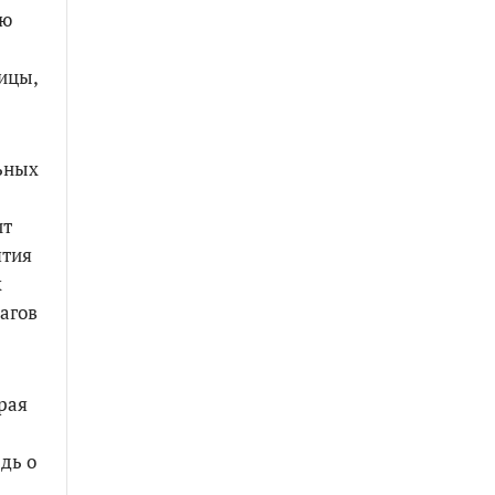
ию
ицы,
ьных
ит
ятия
х
агов
рая
дь о