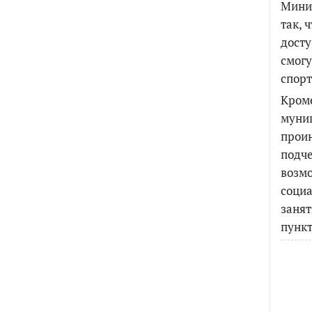
Минис
так, 
досту
смогу
спорт
Кроме
муни
проин
подче
возмо
социа
занят
пункт