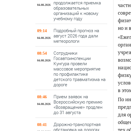
продолжается приемка
частн
04.08.2026
образовательных
совре
организаций к новому
учебному году
физич
но и 
Подробный прогноз на
09:14
август 2026 года дали
«Еже
04.08.2026
метеорологи
орган
учреж
Сотрудники
08:54
Госавтоинспекции
возмо
04.08.2026
Кунгура провели
нацио
массовое мероприятие
по профилактике
физку
детского травматизма на
услов
дороге
в это
Прием заявок на
08:46
По и
Всероссийскую премию
04.08.2026
предп
«Возвращение» продлен
до 31 августа
для о
общео
Дорожно-транспортная
08:41
тех о
обстановка на дорогах