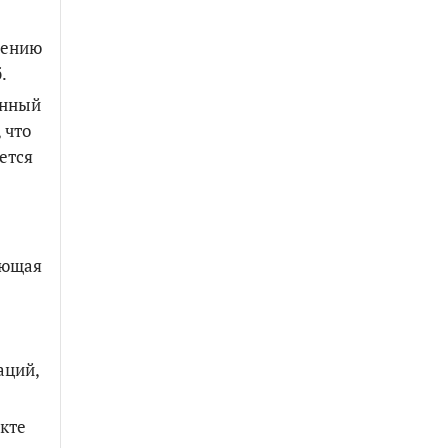
нению
.
анный
 что
ется
ующая
аций,
екте