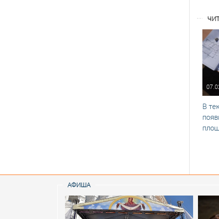
ЧИТ
07.0
В те
появ
площ
АФИША