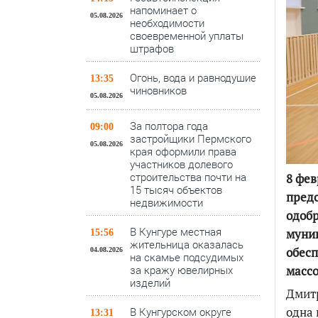
напоминает о
05.08.2026
необходимости
своевременной уплаты
штрафов
Огонь, вода и равнодушие
13:35
чиновников
05.08.2026
За полтора года
09:00
застройщики Пермского
05.08.2026
края оформили права
участников долевого
строительства почти на
8 фев
15 тысяч объектов
пред
недвижимости
одобр
В Кунгуре местная
муниц
15:56
жительница оказалась
обесп
04.08.2026
на скамье подсудимых
за кражу ювелирных
массо
изделий
Дмитр
одна 
В Кунгурском округе
13:31