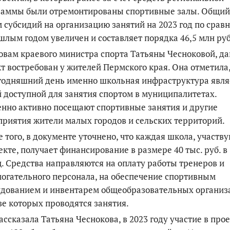
раммы были отремонтированы спортивные залы. Общий
 субсидий на организацию занятий на 2023 год по срав
шлым годом увеличен и составляет порядка 46,5 млн руб
овам краевого министра спорта Татьяны Чесноковой, д
т востребован у жителей Пермского края. Она отметила,
годняшний день именно школьная инфраструктура явля
 доступной для занятия спортом в муниципалитетах.
нно активно посещают спортивные занятия и другие
риятия жители малых городов и сельских территорий.
 того, в документе уточнено, что каждая школа, участв
екте, получает финансирование в размере 40 тыс. руб. в
. Средства направляются на оплату работы тренеров и
огательного персонала, на обеспечение спортивным
удованием и инвентарем общеобразовательных организ
зе которых проводятся занятия.
ассказала Татьяна Чеснокова, в 2023 году участие в про