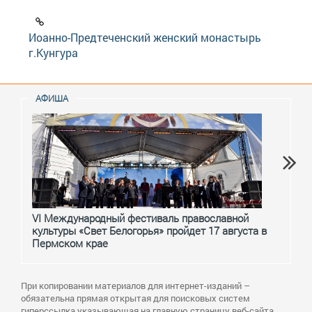
Иоанно-Предтеченский женский монастырь
г.Кунгура
АФИША
VI Международный фестиваль православной
От с
культуры «Свет Белогорья» пройдет 17 августа в
перм
Пермском крае
При копировании материалов для интернет-изданий –
обязательна прямая открытая для поисковых систем
гиперссылка указывающая на главную страницу веб-сайта