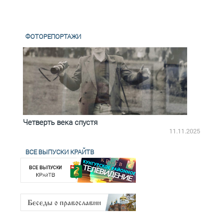
ФОТОРЕПОРТАЖИ
Четверть века спустя
Весь
2.2025
11.11.2025
ВСЕ ВЫПУСКИ КРАЙТВ