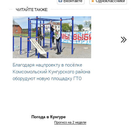
Вконтакте
Одноклассники
ЧИТАЙТЕ ТАКЖЕ:
14.04.2020
13.05
Благодаря нацпроекту в посёлке
В Кун
Комсомольский Кунгурского района
общес
оборудуют новую площадку ГТО
Погода в Кунгуре
Прогноз на 2 недели