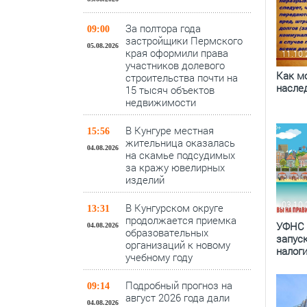
За полтора года
09:00
застройщики Пермского
05.08.2026
края оформили права
11.10
участников долевого
Как м
строительства почти на
насле
15 тысяч объектов
недвижимости
В Кунгуре местная
15:56
жительница оказалась
04.08.2026
на скамье подсудимых
за кражу ювелирных
изделий
03.10
В Кунгурском округе
13:31
продолжается приемка
УФНС 
04.08.2026
образовательных
запус
организаций к новому
налог
учебному году
Подробный прогноз на
09:14
август 2026 года дали
04.08.2026