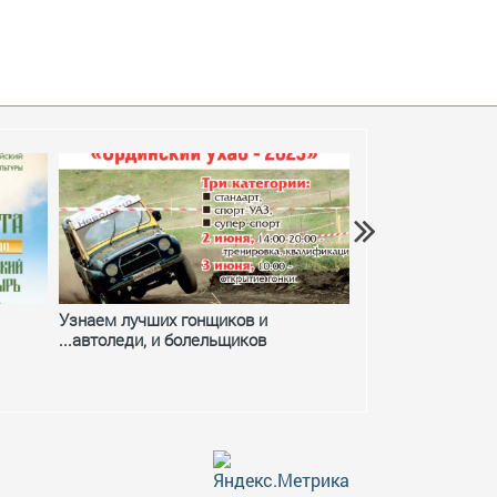
Узнаем лучших гонщиков и
Фестивальное ле
...автоледи, и болельщиков