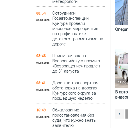
метеорологи
Сотрудники
08:54
Госавтоинспекции
29.09
04.08.2026
Кунгура провели
массовое мероприятие
Операт
по профилактике
детского травматизма на
дороге
Прием заявок на
08:46
Всероссийскую премию
04.08.2026
«Возвращение» продлен
до 31 августа
Дорожно-транспортная
25.09
08:41
обстановка на дорогах
03.08.2026
В авт
Кунгурского округа за
видео
прошедшую неделю
Обжалование
16:49
приостановления без
02.08.2026
суда, что нужно знать
заявителю