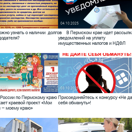
По итогам первой п
.2025
04.10.2025
ожно узнать о наличии долгов
В Пермском крае идет рассылк
додателя?
уведомлений на уплату
имущественных налогов и НДФЛ
.2025
03.10.2025
России по Пермскому краю
Присоединяйтесь к конкурсу «Не д
кает краевой проект «Мои
себя обмануть»!
и – моему краю»