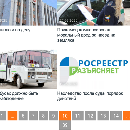
.2025
26.09.2025
ивно и по делу
Прикамец компенсировал
моральный вред за наезд на
земляка
.2025
19.09.2025
обусах должно быть
Наследство после суда: порядок
наблюдение
действий
1
...
6
7
8
9
10
11
12
13
14
...
89