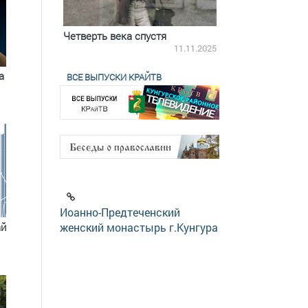
ятилетки
Четверть века спустя
Весь день с Бого
18.12.2025
11.11.2025
а
ВСЕ ВЫПУСКИ КРАЙТВ
Иоанно-Предтеченский
ай
женский монастырь г.Кунгура