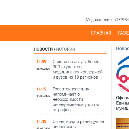
Медиахолдинг «ТЕРРИТО
ГЛАВНАЯ
ГАЗЕ
Новос
НОВОСТИ
\
ИСТОРИИ
С июля по август более
12:55
300 студентов
06.08.2026
медицинских колледжей
и вузов из 19 регионов
Госавтоинспекция
15.10
14:15
напоминает о
05.08.2026
Оформ
необходимости
Едины
своевременной уплаты
муниц
штрафов
Огонь, вода и равнодушие
13:35
чиновников
05.08.2026