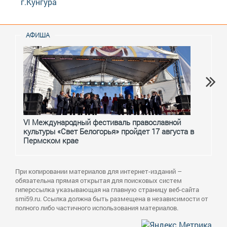
г.Кунгура
АФИША
VI Международный фестиваль православной
От с
культуры «Свет Белогорья» пройдет 17 августа в
перм
Пермском крае
При копировании материалов для интернет-изданий –
обязательна прямая открытая для поисковых систем
гиперссылка указывающая на главную страницу веб-сайта
smi59.ru. Ссылка должна быть размещена в независимости от
полного либо частичного использования материалов.