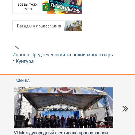
Иоанно-Предтеченский женский монастырь
г.Кунгура
АФИША
VI Международный фестиваль православной
От с