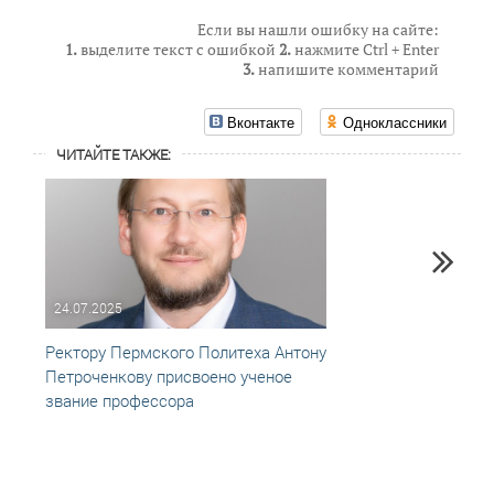
Если вы нашли ошибку на сайте:
1.
выделите текст с ошибкой
2.
нажмите Ctrl + Enter
3.
напишите комментарий
Вконтакте
Одноклассники
ЧИТАЙТЕ ТАКЖЕ:
24.07.2025
02.10
Ректору Пермского Политеха Антону
На 93
Петроченкову присвоено ученое
старш
звание профессора
нефтя