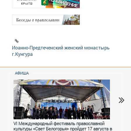
Иоанно-Предтеченский женский монастырь
г.Кунгура
АФИША
VI Международный фестиваль православной
От с
культуры «Свет Белогорья» пройдет 17 августа в
перм