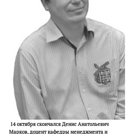
14 октября скончался Денис Анатольевич
Марков, доцент кафедры менеджмента и