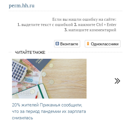
perm.hh.ru
Если вы нашли ошибку на сайте:
1.
выделите текст с ошибкой
2.
нажмите Ctrl + Enter
3.
напишите комментарий
Вконтакте
Одноклассники
ЧИТАЙТЕ ТАКЖЕ:
05.01.2021
09.01
20% жителей Прикамья сообщили,
Тольк
что за период пандемии их зарплата
края 
снизилась
на ра