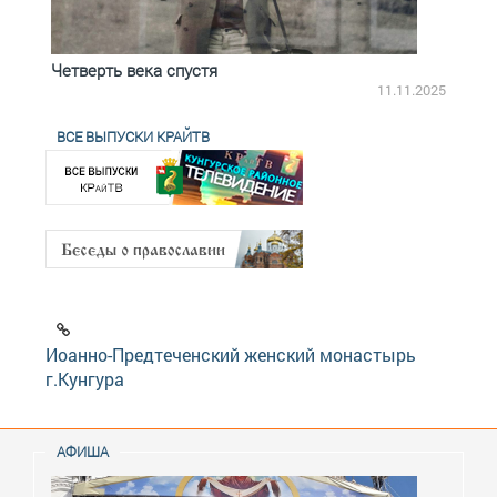
Четверть века спустя
Весь
2.2025
11.11.2025
ВСЕ ВЫПУСКИ КРАЙТВ
Иоанно-Предтеченский женский монастырь
г.Кунгура
АФИША