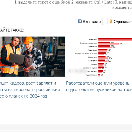
1.
выделите текст с ошибкой
2.
нажмите Ctrl + Enter
3.
напиш
коммента
Вконтакте
Одноклас
АЙТЕ ТАКЖЕ:
2.2023
31.10.2024
цит кадров, рост зарплат и
Работодатели оценили уровень
аты на персонал - российский
подготовки выпускников на тро
ес о планах на 2024 год