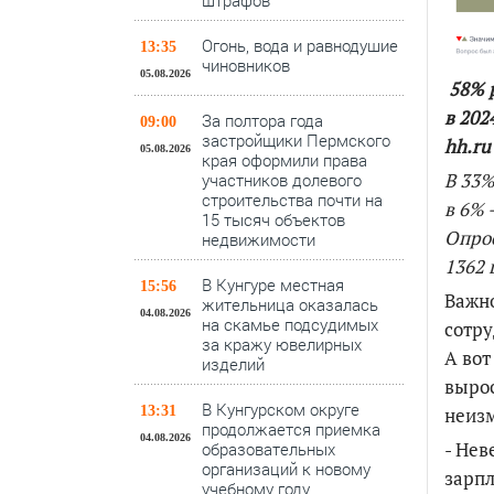
штрафов
Огонь, вода и равнодушие
13:35
чиновников
05.08.2026
58% р
в 202
За полтора года
09:00
застройщики Пермского
hh.ru
05.08.2026
края оформили права
В 33%
участников долевого
строительства почти на
в 6% 
15 тысяч объектов
Опрос
недвижимости
1362 
В Кунгуре местная
15:56
Важно
жительница оказалась
04.08.2026
на скамье подсудимых
сотру
за кражу ювелирных
А вот
изделий
вырос
В Кунгурском округе
неиз
13:31
продолжается приемка
04.08.2026
- Нев
образовательных
организаций к новому
зарпл
учебному году