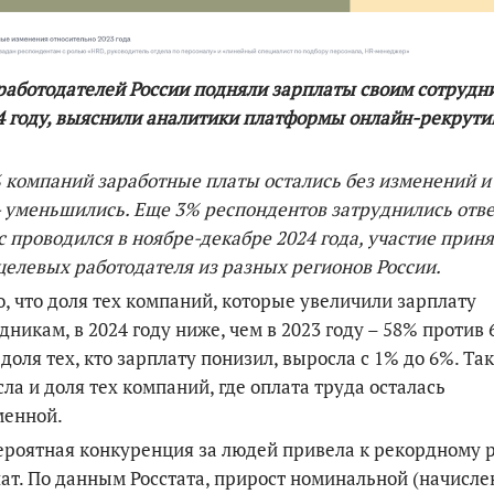
По итогам первой п
аботодателей России подняли зарплаты своим сотрудн
4 году, выяснили аналитики платформы онлайн-рекрути
 компаний заработные платы остались без изменений и
- уменьшились. Еще 3% респондентов затруднились отве
 проводился в ноябре-декабре 2024 года, участие прин
целевых работодателя из разных регионов России.
, что доля тех компаний, которые увеличили зарплату
дникам, в 2024 году ниже, чем в 2023 году – 58% против 
 доля тех, кто зарплату понизил, выросла с 1% до 6%. Та
ла и доля тех компаний, где оплата труда осталась
менной.
ероятная конкуренция за людей привела к рекордному 
ат. По данным Росстата, прирост номинальной (начисле