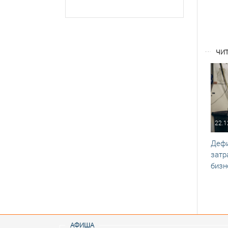
ЧИТ
22.1
Дефи
затр
бизн
АФИША