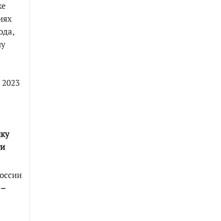
же
иях
ода,
ну
 2023
нку
ти
России
 –