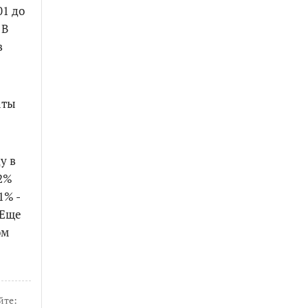
01 до
 В
в
аты
у в
42%
1% -
 Еще
ом
йте: