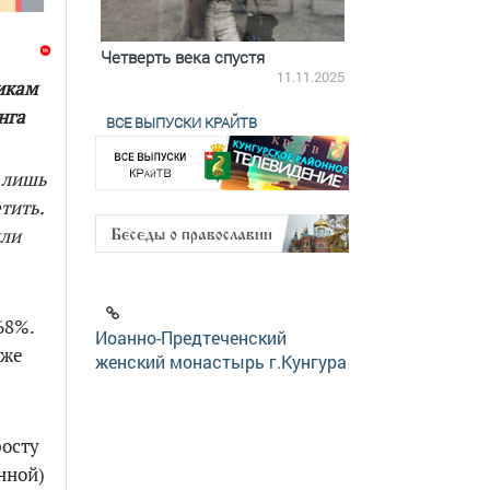
ятилетки
Четверть века спустя
Весь день с Бого
18.12.2025
11.11.2025
икам
нга
ВСЕ ВЫПУСКИ КРАЙТВ
 лишь
тить.
яли
68%.
Иоанно-Предтеченский
кже
женский монастырь г.Кунгура
росту
нной)