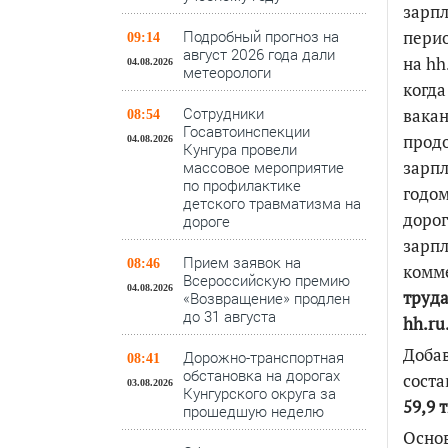
зарпл
перио
Подробный прогноз на
09:14
август 2026 года дали
на
hh
04.08.2026
метеорологи
когда
Сотрудники
вакан
08:54
Госавтоинспекции
продо
04.08.2026
Кунгура провели
зарпл
массовое мероприятие
по профилактике
годом
детского травматизма на
дорог
дороге
зарпл
Прием заявок на
08:46
комм
Всероссийскую премию
04.08.2026
труда
«Возвращение» продлен
до 31 августа
hh.ru
Добав
Дорожно-транспортная
08:41
обстановка на дорогах
соста
03.08.2026
Кунгурского округа за
59,9 т
прошедшую неделю
Основ