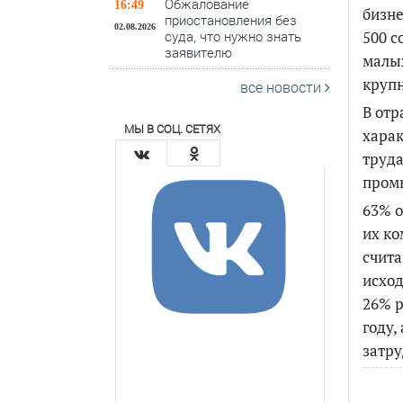
Обжалование
16:49
бизне
приостановления без
02.08.2026
500 с
суда, что нужно знать
заявителю
малых
крупн
все новости
В отр
МЫ В СОЦ. СЕТЯХ
харак
труда
пром
63% о
их ко
счита
исход
26% р
году,
затру