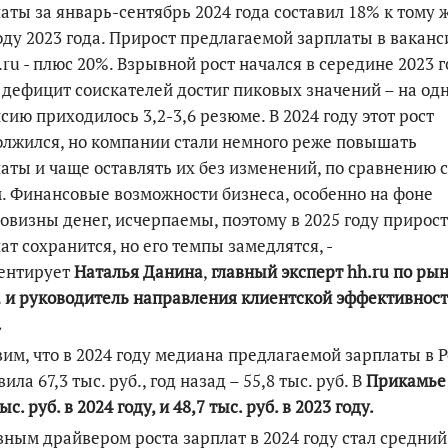
аты за январь-сентябрь 2024 года составил 18% к тому 
ду 2023 года. Прирост предлагаемой зарплаты в ваканс
.ru
- плюс 20%. Взрывной рост начался в середине 2023 г
 дефицит соискателей достиг пиковых значений – на од
сию приходилось 3,2-3,6 резюме. В 2024 году этот рост
лжился, но компании стали немного реже повышать
аты и чаще оставлять их без изменений, по сравнению с
. Финансовые возможности бизнеса, особенно на фоне
овизны денег,
исчерпаемы
, поэтому в 2025 году прирост
ат сохранится, но его темпы замедлятся, -
ентирует
Наталья Данина
,
главный эксперт hh.ru по ры
 и руководитель направления клиентской эффективнос
.
им, что в 2024 году медиана предлагаемой зарплаты в 
вила 67,3 тыс. руб., год назад – 55,8 тыс. руб. В
Прикамье
ыс. руб. в 2024 году, и 48,7 тыс. руб. в 2023 году.
ным драйвером роста зарплат в 2024 году стал средний