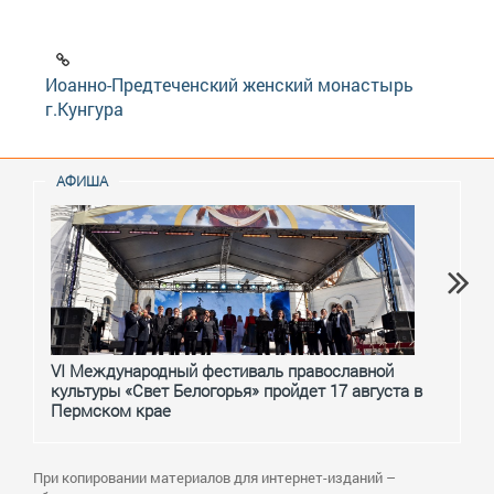
Иоанно-Предтеченский женский монастырь
г.Кунгура
АФИША
VI Международный фестиваль православной
От с
культуры «Свет Белогорья» пройдет 17 августа в
перм
Пермском крае
При копировании материалов для интернет-изданий –