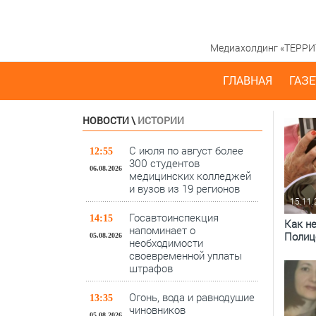
Медиахолдинг «ТЕРРИТО
ГЛАВНАЯ
ГАЗЕ
НОВОСТИ
\
ИСТОРИИ
С июля по август более
12:55
300 студентов
06.08.2026
медицинских колледжей
и вузов из 19 регионов
15.11
Госавтоинспекция
14:15
Как н
напоминает о
Полиц
05.08.2026
необходимости
своевременной уплаты
штрафов
Огонь, вода и равнодушие
13:35
чиновников
05.08.2026