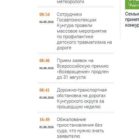
метеорологи
15.11
Семьи
Сотрудники
08:54
приня
Госавтоинспекции
04.08.2026
конку
Кунгура провели
массовое мероприятие
по профилактике
детского травматизма на
дороге
Прием заявок на
08:46
Всероссийскую премию
04.08.2026
«Возвращение» продлен
до 31 августа
Дорожно-транспортная
08:41
обстановка на дорогах
03.08.2026
Кунгурского округа за
прошедшую неделю
Обжалование
16:49
приостановления без
02.08.2026
суда, что нужно знать
заявителю