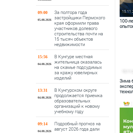
15.11
За полтора года
09:00
застройщики Пермского
100-ле
05.08.2026
края оформили права
опыто
участников долевого
строительства почти на
15 тысяч объектов
недвижимости
В Кунгуре местная
15:56
жительница оказалась
04.08.2026
на скамье подсудимых
15.11
за кражу ювелирных
изделий
Зима б
экспе
В Кунгурском округе
13:31
техно
продолжается приемка
04.08.2026
образовательных
организаций к новому
учебному году
Подробный прогноз на
09:14
август 2026 года дали
04.08.2026