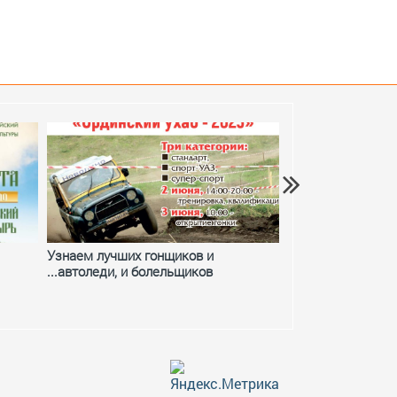
Узнаем лучших гонщиков и
Фестивальное ле
...автоледи, и болельщиков