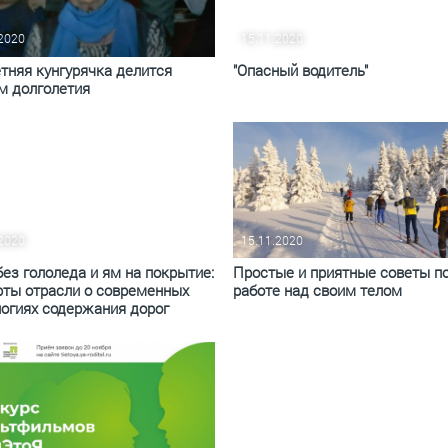
.2020
15.11.2020
По итогам первой п
тняя кунгурячка делится
"Опасный водитель"
м долголетия
.2020
15.11.2020
ез гололеда и ям на покрытие:
Простые и приятные советы п
рты отрасли о современных
работе над своим телом
логиях содержания дорог