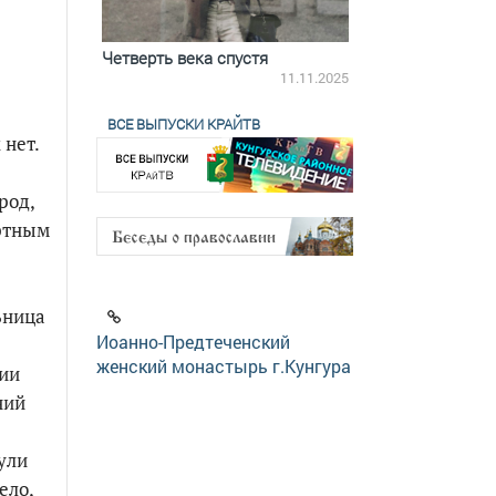
ятилетки
Четверть века спустя
Весь день с Бого
18.12.2025
11.11.2025
ВСЕ ВЫПУСКИ КРАЙТВ
 нет.
род,
ортным
ьница
Иоанно-Предтеченский
женский монастырь г.Кунгура
ции
ний
ули
ело,