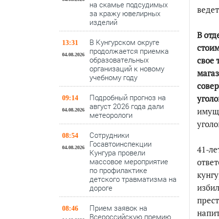
на скамье подсудимых
ведет
за кражу ювелирных
изделий
В отд
В Кунгурском округе
13:31
стоим
продолжается приемка
04.08.2026
образовательных
свое 
организаций к новому
магаз
учебному году
сове
Подробный прогноз на
уголо
09:14
август 2026 года дали
имуще
04.08.2026
метеорологи
уголо
Сотрудники
08:54
Госавтоинспекции
41-ле
04.08.2026
Кунгура провели
массовое мероприятие
ответ
по профилактике
кунгу
детского травматизма на
изби
дороге
прест
Прием заявок на
08:46
напит
Всероссийскую премию