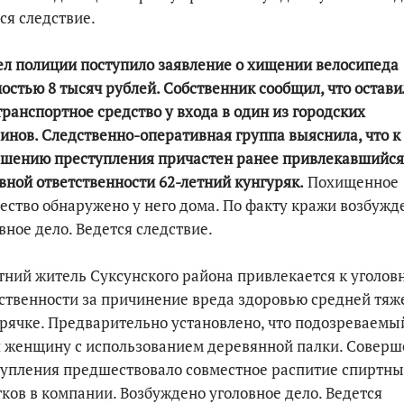
ся следствие.
ел полиции поступило заявление о хищении велосипеда
остью 8 тысяч рублей. Собственник сообщил, что остави
транспортное средство у входа в один из городских
инов. Следственно-оперативная группа выяснила, что к
ршению преступления причастен ранее привлекавшийся
вной ответственности 62-летний кунгуряк.
Похищенное
ство обнаружено у него дома. По факту кражи возбужд
вное дело. Ведется следствие.
тний житель Суксунского района привлекается к уголов
ственности за причинение вреда здоровью средней тяж
рячке. Предварительно установлено, что подозреваемы
л женщину с использованием деревянной палки. Совер
упления предшествовало совместное распитие спиртн
ков в компании. Возбуждено уголовное дело. Ведется