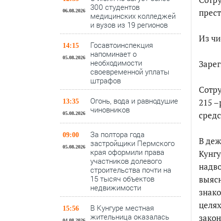
300 студентов
прест
06.08.2026
медицинских колледжей
и вузов из 19 регионов
Из чи
Госавтоинспекция
14:15
напоминает о
05.08.2026
необходимости
Зарег
своевременной уплаты
штрафов
Сотру
Огонь, вода и равнодушие
215 –
13:35
чиновников
средс
05.08.2026
За полтора года
09:00
В деж
застройщики Пермского
05.08.2026
края оформили права
Кунгу
участников долевого
надво
строительства почти на
15 тысяч объектов
выясн
недвижимости
знако
целях
В Кунгуре местная
15:56
жительница оказалась
закон
04.08.2026