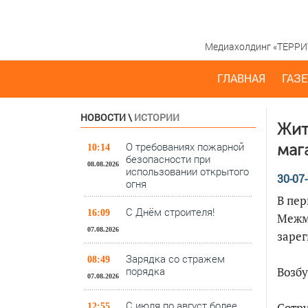
Медиахолдинг «ТЕРРИТО
ГЛАВНАЯ
ГАЗЕ
НОВОСТИ
\
ИСТОРИИ
Жит
О требованиях пожарной
маг
10:14
безопасности при
08.08.2026
использовании открытого
30-07-
огня
В пер
С Днём строителя!
16:09
Межм
07.08.2026
зарег
Зарядка со стражем
08:49
порядка
Возбу
07.08.2026
С июля по август более
Сотру
12:55