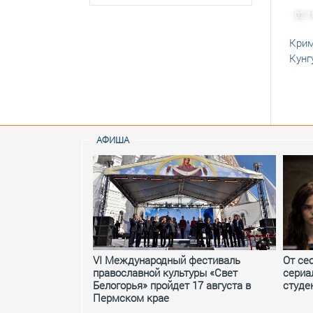
02.1
Крим
Кунг
АФИША
VI Международный фестиваль
От се
православной культуры «Свет
сериа
Белогорья» пройдет 17 августа в
студе
Пермском крае