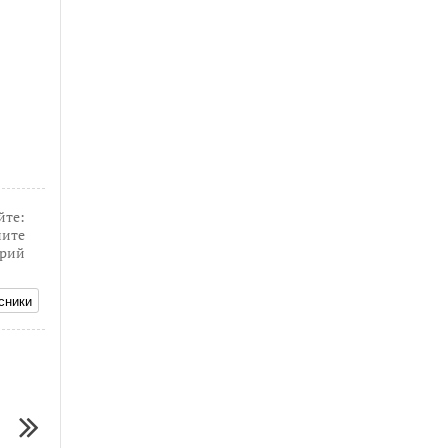
йте:
ите
рий
сники