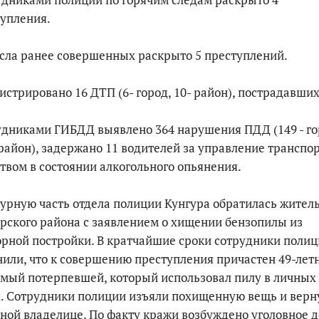
упления.
По итогам первой п
сла ранее совершенных раскрыто 5 преступлений.
истрировано 16 ДТП (6- город, 10- район), пострадавших
дниками ГИБДД выявлено 364 нарушения ПДД (149 - го
район), задержано 11 водителей за управление трансп
твом в состоянии алкогольного опьянения.
урную часть отдела полиции Кунгура обратилась жител
рского района с заявлением о хищении бензопилы из
рной постройки. В кратчайшие сроки сотрудники поли
или, что к совершению преступления причастен 49-лет
мый потерпевшей, который использовал пилу в личных
. Сотрудники полиции изъяли похищенную вещь и верн
ной владелице. По факту кражи возбуждено уголовное д