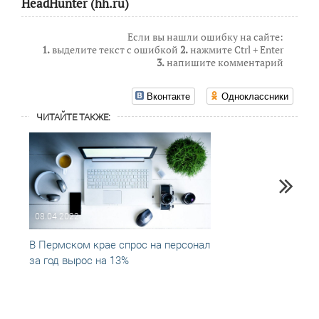
HeadHunter (hh.ru)
Если вы нашли ошибку на сайте:
1.
выделите текст с ошибкой
2.
нажмите Ctrl + Enter
3.
напишите комментарий
Вконтакте
Одноклассники
ЧИТАЙТЕ ТАКЖЕ:
08.04.2022
08.02
В Пермском крае спрос на персонал
Спрос
за год вырос на 13%
вырос