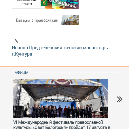
Иоанно-Предтеченский женский монастырь
г.Кунгура
АФИША
VI Международный фестиваль православной
От с
культуры «Свет Белогорья» пройдет 17 августа в
перм