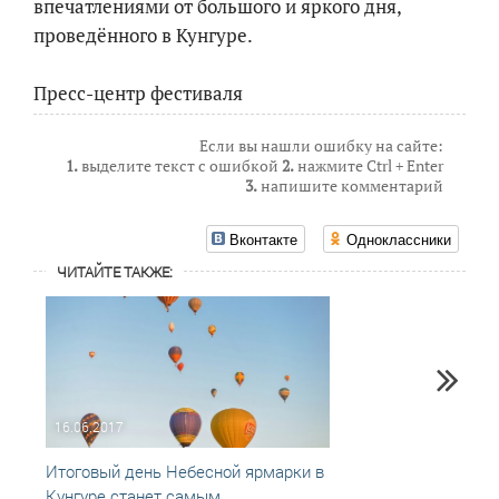
впечатлениями от большого и яркого дня,
проведённого в Кунгуре.
Пресс-центр фестиваля
Если вы нашли ошибку на сайте:
1.
выделите текст с ошибкой
2.
нажмите Ctrl + Enter
3.
напишите комментарий
Вконтакте
Одноклассники
ЧИТАЙТЕ ТАКЖЕ:
16.06.2017
04.05
Итоговый день Небесной ярмарки в
Небес
Кунгуре станет самым
в Кун