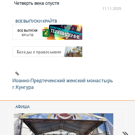
Четверть века спустя
Весь
2.2025
11.11.2025
ВСЕ ВЫПУСКИ КРАЙТВ
Иоанно-Предтеченский женский монастырь
г.Кунгура
АФИША