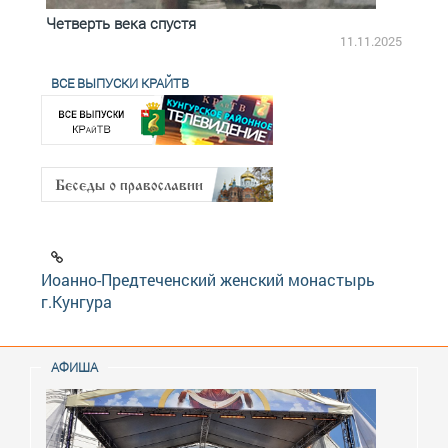
Четверть века спустя
Весь
2.2025
11.11.2025
ВСЕ ВЫПУСКИ КРАЙТВ
Иоанно-Предтеченский женский монастырь
г.Кунгура
АФИША