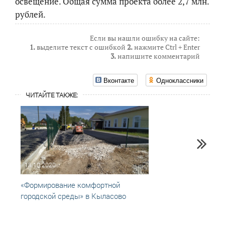
освещение. Общая сумма проекта более 2,7 млн.
рублей.
Если вы нашли ошибку на сайте:
1.
выделите текст с ошибкой
2.
нажмите Ctrl + Enter
3.
напишите комментарий
Вконтакте
Одноклассники
ЧИТАЙТЕ ТАКЖЕ:
18.10.2020
18.09
«Формирование комфортной
В сел
городской среды» в Кыласово